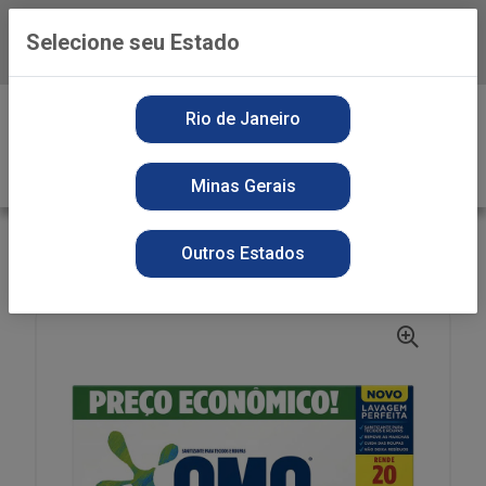
Selecione seu Estado
Baixe já o APP da Playvender
0
Rio de Janeiro
Minas Gerais
VOLTAR
INÍCIO
DETERGENTE PO
SECOS
Outros Estados
DET PO SANIT OMO 1,6KG LAV PERF HIG CART