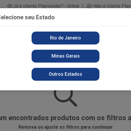
|
Já é cliente Playvender? - Entrar
Não é cliente Pla
elecione seu Estado
Rio de Janeiro
PARTAMENTOS
ALIMENTOS
PERFUMARIA
LI
Minas Gerais
Outros Estados
m encontrados produtos com os filtros 
Remova ou ajuste os filtros para continuar