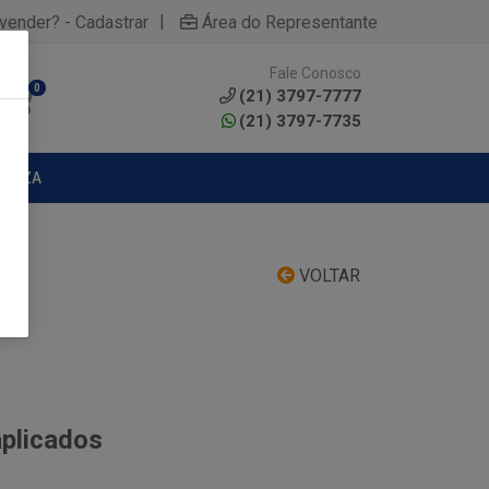
|
yvender? - Cadastrar
Área do Representante
Fale Conosco
0
(21) 3797-7777
(21) 3797-7735
MPEZA
VOLTAR
aplicados