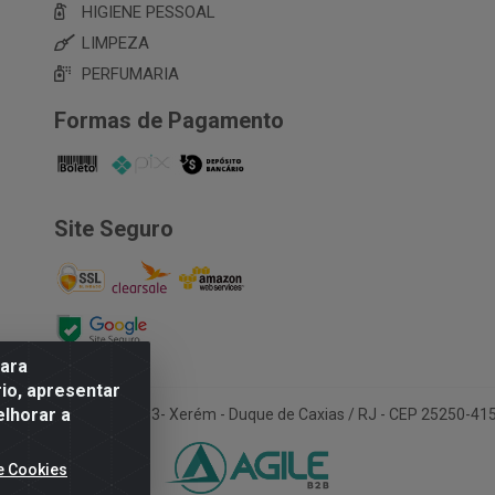
HIGIENE PESSOAL
LIMPEZA
PERFUMARIA
Formas de Pagamento
Site Seguro
para
io, apresentar
elhorar a
Avenida Ana Dantas, 183- Xerém - Duque de Caxias / RJ - CEP 25250-4
e Cookies