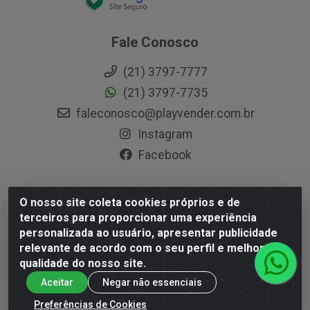
Fale Conosco
(21) 3797-7777
(21) 3797-7735
faleconosco@playvender.com.br
Instagram
Facebook
O nosso site coleta cookies próprios e de
Playvender Distribuidora - Avenida Ana Dantas, 183- Xerém -
terceiros para proporcionar uma experiência
Duque de Caxias / RJ - CEP 25250-415 - CNPJ
personalizada ao usuário, apresentar publicidade
05.762.204/0001-83
relevante de acordo com o seu perfil e melhorar a
qualidade do nosso site.
Aceitar
Negar não essenciais
Preferências de Cookies