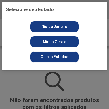
Selecione seu Estado
Baixe já o APP da Playvender
0
Rio de Janeiro
Minas Gerais
LEITE EM PÓ
Outros Estados
VOLTAR
INÍCIO
CULINARIOS
LEITE EM PÓ
Não foram encontrados produtos
com os filtros aplicados