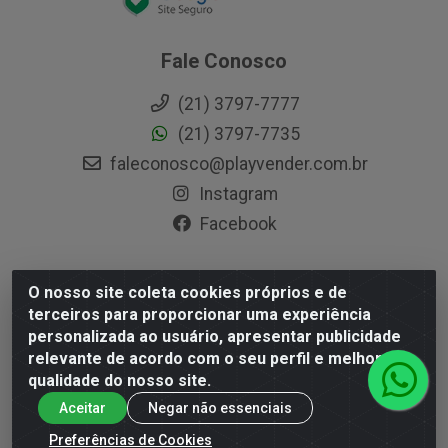
Fale Conosco
(21) 3797-7777
(21) 3797-7735
faleconosco@playvender.com.br
Instagram
Facebook
O nosso site coleta cookies próprios e de
Playvender Distribuidora - Avenida Ana Dantas, 183- Xerém -
terceiros para proporcionar uma experiência
Duque de Caxias / RJ - CEP 25250-415 - CNPJ
personalizada ao usuário, apresentar publicidade
05.762.204/0001-83
relevante de acordo com o seu perfil e melhorar a
qualidade do nosso site.
Aceitar
Negar não essenciais
Preferências de Cookies