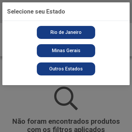
Selecione seu Estado
Baixe já o APP da Playvender
0
Rio de Janeiro
Minas Gerais
BATATA PALHA
Outros Estados
VOLTAR
INÍCIO
OUTROS
BATATA PALHA
Não foram encontrados produtos
com os filtros aplicados