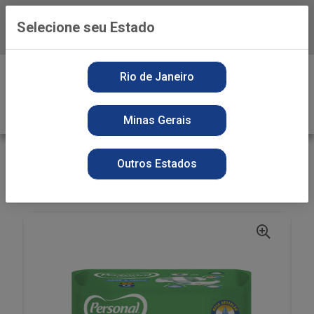
Selecione seu Estado
Baixe já o APP da Playvender
0
Rio de Janeiro
Minas Gerais
VOLTAR
INÍCIO
HIGIENE PESSOAL
Outros Estados
FRALDAS JUMBINHO
FR DES PERSONAL BABY JUMBINHO G FGW14