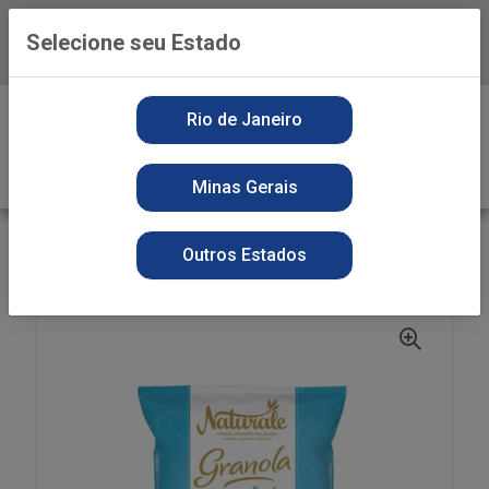
Selecione seu Estado
Baixe já o APP da Playvender
0
Rio de Janeiro
Minas Gerais
VOLTAR
INÍCIO
PRODUTOS NATURAIS
SECOS
Outros Estados
GRAN NATURALE 250G LIGHT FRUTAS