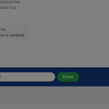
898055421566
8055421566
 ou
ços e comprar