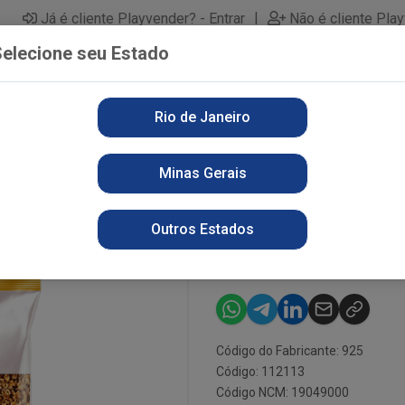
|
Já é cliente Playvender? - Entrar
Não é cliente Pla
elecione seu Estado
Rio de Janeiro
PARTAMENTOS
ALIMENTOS
PERFUMARIA
LI
Minas Gerais
NATURALE 800G PASSAS E MEL
GRAN NATURA
Outros Estados
MEL
Código do Fabricante: 925
Código: 112113
Código NCM: 19049000