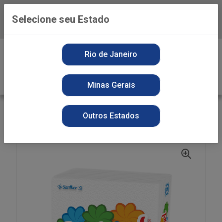
Selecione seu Estado
Baixe já o APP da Playvender
0
Rio de Janeiro
Minas Gerais
VOLTAR
INÍCIO
GUARDANAPO SANTEPEL
Outros Estados
SECOS
GUARD SANTEPEL FS GDE 50FL