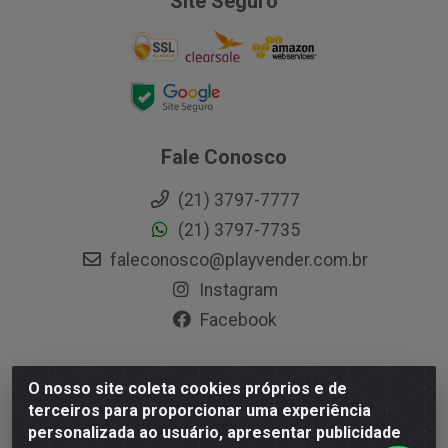
Site Seguro
Fale Conosco
(21) 3797-7777
(21) 3797-7735
faleconosco@playvender.com.br
Instagram
Facebook
O nosso site coleta cookies próprios e de
Playvender Distribuidora - Avenida Ana Dantas, 183-
terceiros para proporcionar uma experiência
Xerém - Duque de Caxias / RJ - CEP 25250-415 - CNPJ
personalizada ao usuário, apresentar publicidade
05.762.204/0001-83