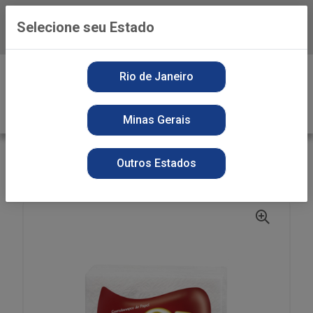
Selecione seu Estado
Baixe já o APP da Playvender
0
Rio de Janeiro
Minas Gerais
VOLTAR
INÍCIO
BAZAR
GUARDANAPO BOB
Outros Estados
GUARDANAPO BOB FOLHA SIMPLES 20X23