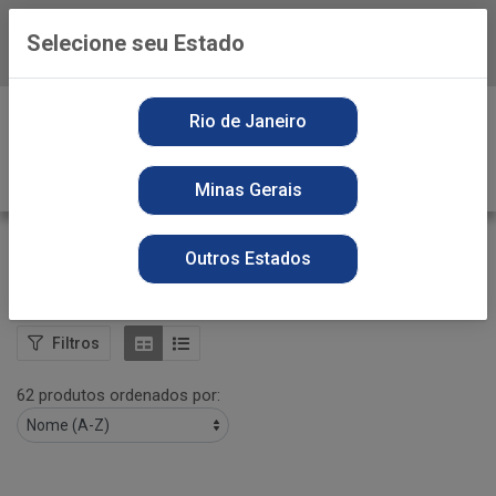
Selecione seu Estado
Baixe já o APP da Playvender
0
Rio de Janeiro
Minas Gerais
FRALDAS
Outros Estados
VOLTAR
INÍCIO
HIGIENE PESSOAL
FRALDAS
Filtros
62 produtos ordenados por: