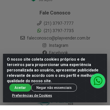
Fale Conosco
(21) 3797-7777
(21) 3797-7735
faleconosco@playvender.com.br
Instagram
Facebook
O nosso site coleta cookies próprios e de
terceiros para proporcionar uma experiência
personalizada ao usuário, apresentar publicidade
Playvender Distribuidora - Avenida Ana Dantas, 183- Xerém -
relevante de acordo com o seu perfil e melhorar a
Duque de Caxias / RJ - CEP 25250-415 - CNPJ
qualidade do nosso site.
05.762.204/0001-83
Aceitar
Negar não essenciais
Preferências de Cookies