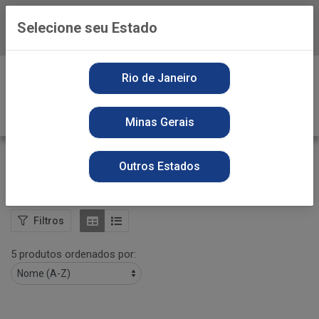
Selecione seu Estado
Baixe já o APP da Playvender
0
Rio de Janeiro
Minas Gerais
FRALDAS JUMBINHO
Outros Estados
VOLTAR
INÍCIO
HIGIENE PESSOAL
FRALDAS JUMBINHO
Filtros
5 produtos ordenados por: