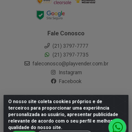
Fale Conosco
(21) 3797-7777
(21) 3797-7735
faleconosco@playvender.com.br
Instagram
Facebook
O nosso site coleta cookies próprios e de
Playvender Distribuidora - Avenida Ana Dantas, 183- Xerém -
terceiros para proporcionar uma experiência
Duque de Caxias / RJ - CEP 25250-415 - CNPJ
personalizada ao usuário, apresentar publicidade
05.762.204/0001-83
relevante de acordo com o seu perfil e melhorar a
qualidade do nosso site.