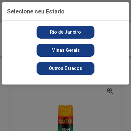
Selecione seu Estado
Baixe já o APP da Playvender
0
Rio de Janeiro
Minas Gerais
VOLTAR
INÍCIO
INSETICIDA
SECOS
Outros Estados
INSET PROINSET 450ML MULTI LV+ PG -