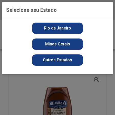
Selecione seu Estado
Baixe já o APP da Playvender
0
Rio de Janeiro
Minas Gerais
VOLTAR
INÍCIO
KETCHUP
SECOS
Outros Estados
KETCHUP HELLMANN S 380G TRAD PET