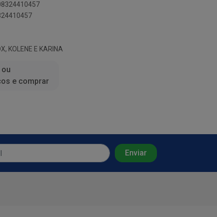
908324410457
8324410457
X, KOLENE E KARINA
 ou
ços e comprar