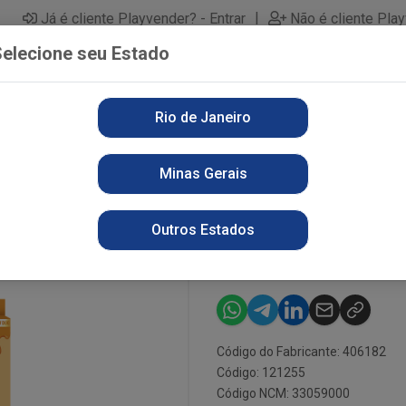
|
Já é cliente Playvender? - Entrar
Não é cliente Pla
elecione seu Estado
Rio de Janeiro
PARTAMENTOS
ALIMENTOS
PERFUMARIA
LI
Minas Gerais
E
KIT OX GLOW DUO CARAMELO SAL 12X15 4ML
KIT OX GLOW
Outros Estados
12X15 4ML
Código do Fabricante: 406182
Código: 121255
Código NCM: 33059000