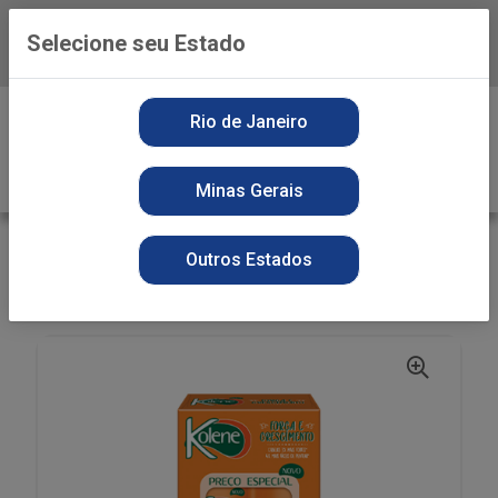
Selecione seu Estado
Baixe já o APP da Playvender
0
Rio de Janeiro
Minas Gerais
VOLTAR
INÍCIO
PERFUMARIA
KIT SH + COND
Outros Estados
KIT PROMOPACK KOLENE 300+200ML FORÇA E
CRESCIMENTO