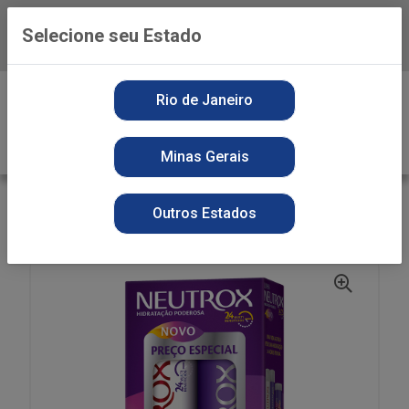
Selecione seu Estado
Baixe já o APP da Playvender
0
Rio de Janeiro
Minas Gerais
VOLTAR
INÍCIO
PERFUMARIA
KIT SH + COND
Outros Estados
KIT PROMOPACK NEUTROX 300+200ML 24MULTIB