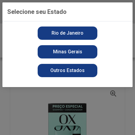
Selecione seu Estado
Baixe já o APP da Playvender
0
Rio de Janeiro
Minas Gerais
VOLTAR
INÍCIO
PERFUMARIA
KIT SH + COND
Outros Estados
KIT PROMOPACK OX 200+170ML MICELAR