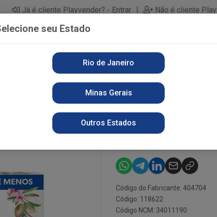
|
Já é cliente Playvender? - Entrar
Não é cliente Pla
elecione seu Estado
Rio de Janeiro
PARTAMENTOS
ALIMENTOS
PERFUMARIA
LI
Minas Gerais
T FRANCIS HIDRA 90G BRANC
KIT PROMOPA
Outros Estados
HIDRA 90G B
Código do Fabricante: 404704
Código: 118622
Código NCM: 34011190