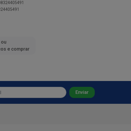
908324405491
8324405491
 ou
ços e comprar