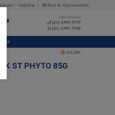
|
yvender? - Cadastrar
Área do Representante
Fale Conosco
0
(21) 3797-7777
(21) 3797-7735
MPEZA
VOLTAR
CK ST PHYTO 85G
E