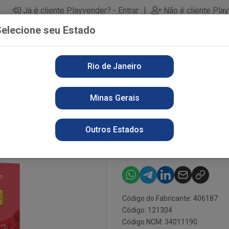
|
Já é cliente Playvender? - Entrar
Não é cliente Pla
elecione seu Estado
Rio de Janeiro
PARTAMENTOS
ALIMENTOS
PERFUMARIA
LI
Minas Gerais
T PHYTO 85G SOAP INT LOVE
KIT PROMOPA
Outros Estados
SOAP INT LOV
Código do Fabricante: 406187
Código: 121304
Código NCM: 34011190