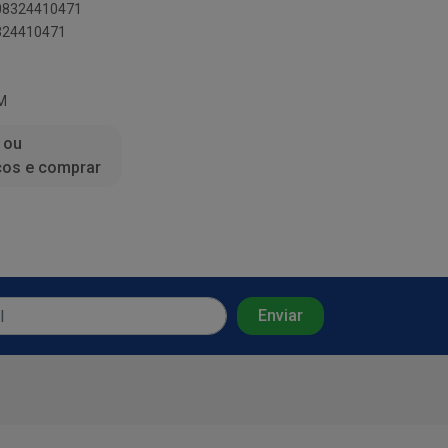
908324410471
8324410471
M
 ou
ços e comprar