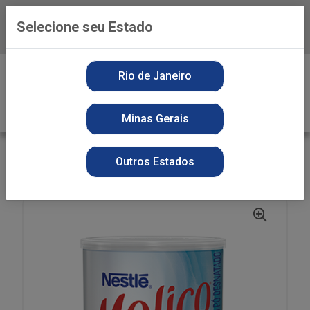
Selecione seu Estado
Baixe já o APP da Playvender
0
Rio de Janeiro
Minas Gerais
VOLTAR
INÍCIO
PREPARO
SECOS
Outros Estados
LEITE PO MOLICO 280G DESNATADO TOTAL CALCIO