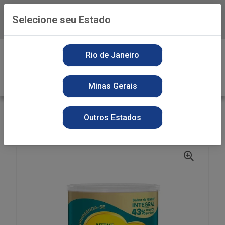
Selecione seu Estado
Baixe já o APP da Playvender
0
Rio de Janeiro
Minas Gerais
VOLTAR
INÍCIO
ALIMENTOS
PREPARO
Outros Estados
LEITE PO NINHO ADULTO 350G LT