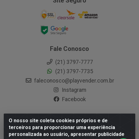
Site Seguro
Fale Conosco
(21) 3797-7777
(21) 3797-7735
faleconosco@playvender.com.br
Instagram
Facebook
O nosso site coleta cookies próprios e de
Playvender Distribuidora - Avenida Ana Dantas, 183-
terceiros para proporcionar uma experiência
Xerém - Duque de Caxias / RJ - CEP 25250-415 - CNPJ
personalizada ao usuário, apresentar publicidade
05.762.204/0001-83