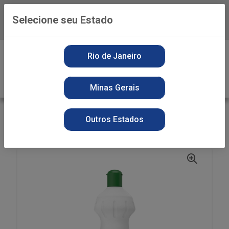
Selecione seu Estado
Baixe já o APP da Playvender
0
Rio de Janeiro
Minas Gerais
VOLTAR
INÍCIO
LIMPADOR
SECOS
Outros Estados
LIMP CIF 500ML BANHEIRO S/CLORO HIGIENIZADOR