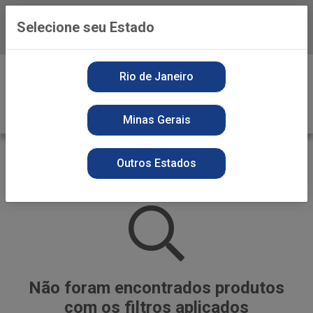
Selecione seu Estado
Baixe já o APP da Playvender
0
Rio de Janeiro
Minas Gerais
ALFAMA
Outros Estados
VOLTAR
INÍCIO
ALFAMA
Não foram encontrados produtos
com os filtros aplicados