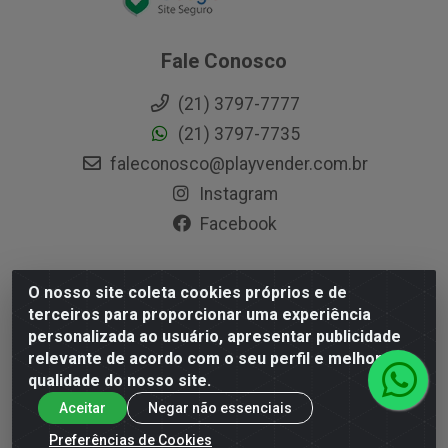
Fale Conosco
(21) 3797-7777
(21) 3797-7735
faleconosco@playvender.com.br
Instagram
Facebook
O nosso site coleta cookies próprios e de
Playvender Distribuidora - Avenida Ana Dantas, 183- Xerém -
terceiros para proporcionar uma experiência
Duque de Caxias / RJ - CEP 25250-415 - CNPJ
personalizada ao usuário, apresentar publicidade
05.762.204/0001-83
relevante de acordo com o seu perfil e melhorar a
qualidade do nosso site.
Aceitar
Negar não essenciais
Preferências de Cookies