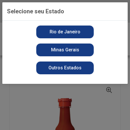
Selecione seu Estado
Baixe já o APP da Playvender
0
Rio de Janeiro
Minas Gerais
VOLTAR
INÍCIO
PREPARO
SECOS
Outros Estados
MOLHO PIMENTA VERMELHA CEPÊRA 150ML