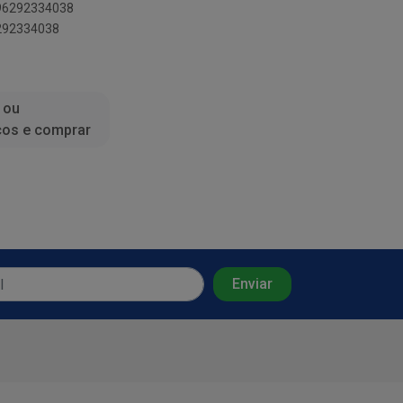
896292334038
6292334038
 ou
ços e comprar