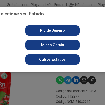
|
Já é cliente Playvender? - Entrar
Não é cliente Pla
elecione seu Estado
Rio de Janeiro
PARTAMENTOS
ALIMENTOS
PERFUMARIA
LI
Minas Gerais
 300G ERVAS FI STAND UP
MOLHO PREDI
Outros Estados
FI STAND UP
Código do Fabricante: 3403
Código: 112277
Código NCM: 21032010