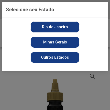
Selecione seu Estado
Baixe já o APP da Playvender
0
Rio de Janeiro
Minas Gerais
VOLTAR
INÍCIO
MOLHO
SECOS
Outros Estados
MOLHO SOJA SHOYU CEPERA 130ML GENG U FRC