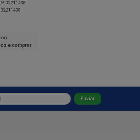
896902211438
6902211438
 ou
ços e comprar