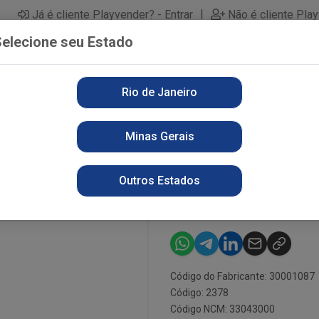
|
Já é cliente Playvender? - Entrar
Não é cliente Pla
elecione seu Estado
Rio de Janeiro
PARTAMENTOS
ALIMENTOS
PERFUMARIA
LI
Minas Gerais
ANA FARMAX GOT. 28ML
OLEO DE BAN
Outros Estados
28ML
Código do Fabricante: 30001087
Código: 2378
Código NCM: 33043000