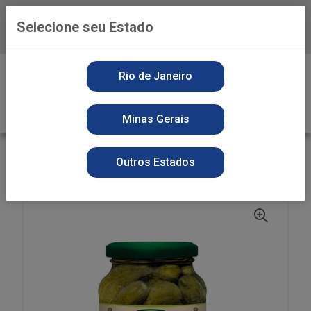
Selecione seu Estado
Baixe já o APP da Playvender
0
Rio de Janeiro
Minas Gerais
VOLTAR
INÍCIO
CONSERVAS
SECOS
Outros Estados
PEPINO CEPERA 300G VD