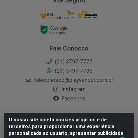
Site Seguro
Fale Conosco
(21) 3797-7777
(21) 3797-7735
faleconosco@playvender.com.br
Instagram
Facebook
O nosso site coleta cookies próprios e de
Playvender Distribuidora - Avenida Ana Dantas, 183-
terceiros para proporcionar uma experiência
Xerém - Duque de Caxias / RJ - CEP 25250-415 - CNPJ
personalizada ao usuário, apresentar publicidade
05.762.204/0001-83