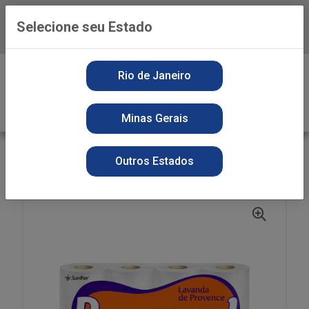
Selecione seu Estado
Baixe já o APP da Playvender
0
Rio de Janeiro
Minas Gerais
VOLTAR
INÍCIO
PAPEL HIGIENICO FOLHA SIMPLES
Outros Estados
SECOS
P.H PERSONAL HLC84 FS LAVANDA 30MT