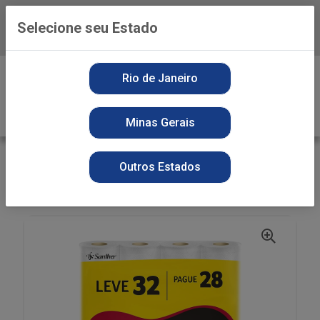
Selecione seu Estado
Baixe já o APP da Playvender
0
Rio de Janeiro
Minas Gerais
VOLTAR
INÍCIO
PAPEL HIGIENICO FOLHA DUPLA
Outros Estados
SECOS
P.H PERSONAL VIP PVC28 NEUT L32P28 30M