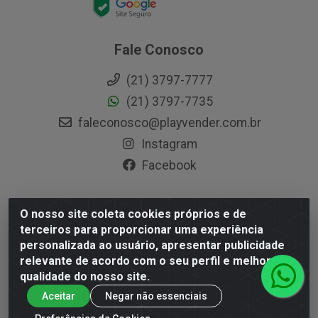
Fale Conosco
(21) 3797-7777
(21) 3797-7735
faleconosco@playvender.com.br
Instagram
Facebook
O nosso site coleta cookies próprios e de
Playvender Distribuidora - Avenida Ana Dantas, 183-
terceiros para proporcionar uma experiência
Xerém - Duque de Caxias / RJ - CEP 25250-415 - CNPJ
personalizada ao usuário, apresentar publicidade
05.762.204/0001-83
relevante de acordo com o seu perfil e melhorar a
qualidade do nosso site.
Aceitar
Negar não essenciais