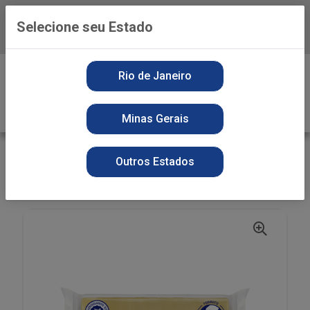
Selecione seu Estado
Baixe já o APP da Playvender
0
Rio de Janeiro
Minas Gerais
VOLTAR
INÍCIO
SABAO EM BARRA
SECOS
Outros Estados
SABAO BARRA BRISA 180G AMARELO NEUTRO
UNITARIO