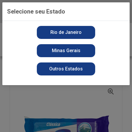
Selecione seu Estado
Baixe já o APP da Playvender
0
Rio de Janeiro
Minas Gerais
VOLTAR
INÍCIO
SAPOLIO
SECOS
Outros Estados
SAPOLIO RADIUM PEDRA 200G CLASSICO