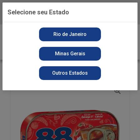
Selecione seu Estado
Baixe já o APP da Playvender
0
Rio de Janeiro
Minas Gerais
VOLTAR
INÍCIO
SARDINHA 88 125G MOLHO TOM
Outros Estados