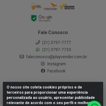
Fale Conosco
(21) 3797-7777
(21) 3797-7735
faleconosco@playvender.com.br
Instagram
Facebook
O nosso site coleta cookies próprios e de
Playvender Distribuidora - Avenida Ana Dantas, 183-
terceiros para proporcionar uma experiência
Xerém - Duque de Caxias / RJ - CEP 25250-415 - CNPJ
personalizada ao usuário, apresentar publicidade
05.762.204/0001-83
relevante de acordo com o seu perfil e melhorar a