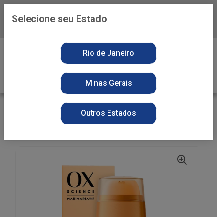
Selecione seu Estado
Baixe já o APP da Playvender
0
Rio de Janeiro
Minas Gerais
VOLTAR
INÍCIO
PERFUMARIA
Outros Estados
FINALIZADOR CAPILAR
SERUM DUPLO OX SCIENCE 30ML GLOSS REPAIR