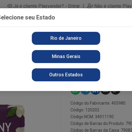
|
Já é cliente Playvender? - Entrar
Não é cliente Pla
elecione seu Estado
Rio de Janeiro
PARTAMENTOS
ALIMENTOS
PERFUMARIA
LI
Minas Gerais
PERFUME JASMIM
ST ALBANY 8
Outros Estados
Código do Fabricante: 405980
Código: 120202
Código NCM: 34011190
Código de Barras do Produto: 7
Código de Barras da Caixa: 790