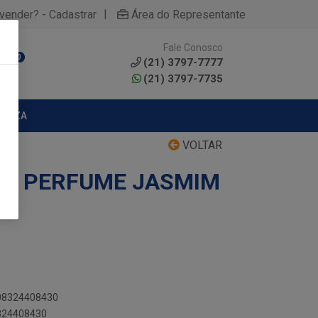
|
yvender? - Cadastrar
Área do Representante
Fale Conosco
0
(21) 3797-7777
(21) 3797-7735
MPEZA
VOLTAR
0G PERFUME JASMIM
908324408430
8324408430