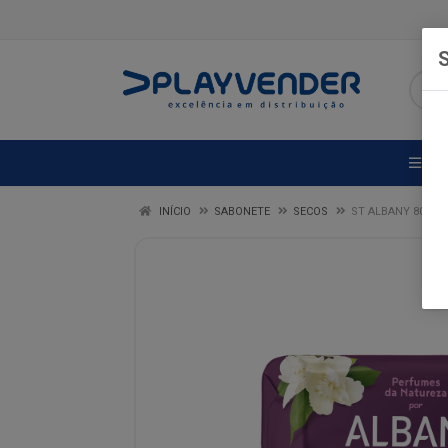
S
DE
INÍCIO
SABONETE
SECOS
ST ALBANY 80G 