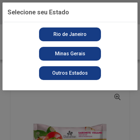
Selecione seu Estado
Baixe já o APP da Playvender
0
Rio de Janeiro
Minas Gerais
VOLTAR
INÍCIO
SABONETE
SECOS
Outros Estados
ST LA FRUTA DAVENE150G MAÇA