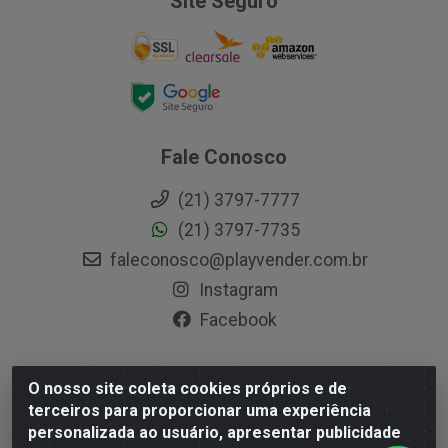
Site Seguro
Fale Conosco
(21) 3797-7777
(21) 3797-7735
faleconosco@playvender.com.br
Instagram
Facebook
O nosso site coleta cookies próprios e de
Playvender Distribuidora - Avenida Ana Dantas, 183-
terceiros para proporcionar uma experiência
Xerém - Duque de Caxias / RJ - CEP 25250-415 - CNPJ
personalizada ao usuário, apresentar publicidade
05.762.204/0001-83