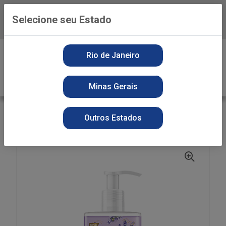
Selecione seu Estado
Baixe já o APP da Playvender
0
Rio de Janeiro
Minas Gerais
VOLTAR
INÍCIO
SABONETE LIQUIDO
SECOS
Outros Estados
ST LIQ FRANCIS 250ML PUMP LILAS