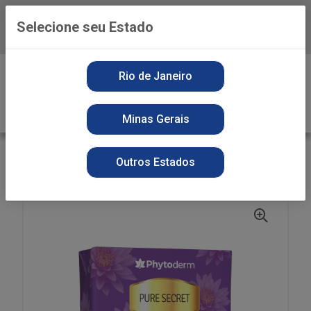
Selecione seu Estado
Baixe já o APP da Playvender
0
Rio de Janeiro
Minas Gerais
VOLTAR
INÍCIO
SABONETE
SECOS
Outros Estados
ST PHYTO SOAP 85G PURE SECRET