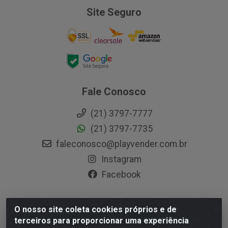
Site Seguro
Fale Conosco
(21) 3797-7777
(21) 3797-7735
faleconosco@playvender.com.br
Instagram
Facebook
O nosso site coleta cookies próprios e de
Playvender Distribuidora - Avenida Ana Dantas, 183-
terceiros para proporcionar uma experiência
Xerém - Duque de Caxias / RJ - CEP 25250-415 - CNPJ