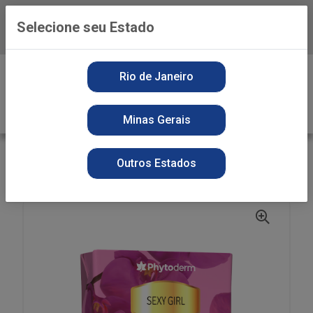
Selecione seu Estado
Baixe já o APP da Playvender
0
Rio de Janeiro
Minas Gerais
VOLTAR
INÍCIO
SABONETE
SECOS
Outros Estados
ST PHYTO SOAP 85G SEXY GIRL