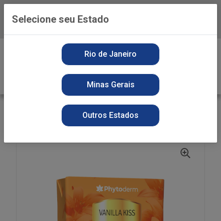
Selecione seu Estado
Baixe já o APP da Playvender
0
Rio de Janeiro
Minas Gerais
VOLTAR
INÍCIO
SABONETE
SECOS
Outros Estados
ST PHYTO SOAP 85G VANILLA KISS