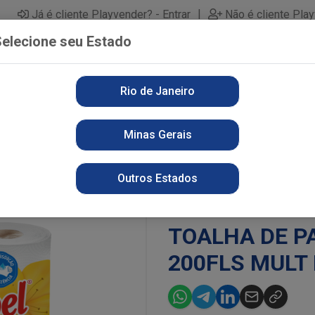
|
Já é cliente Playvender? - Entrar
Não é cliente Pla
elecione seu Estado
Rio de Janeiro
PARTAMENTOS
ALIMENTOS
PERFUMARIA
LI
Minas Gerais
E PAPEL SANTEPEL 200FLS MULT FD
Outros Estados
TOALHA DE P
200FLS MULT