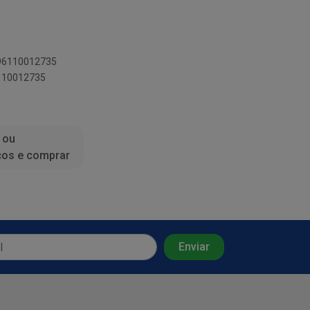
896110012735
6110012735
 ou
ços e comprar