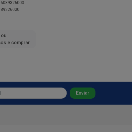
896089326000
6089326000
 ou
ços e comprar