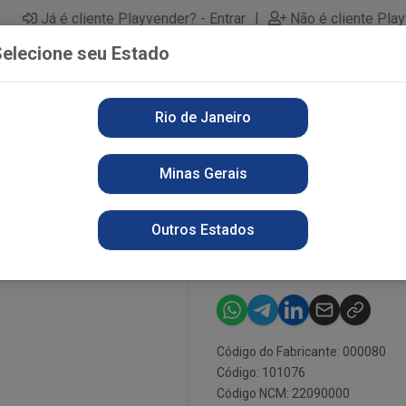
|
Já é cliente Playvender? - Entrar
Não é cliente Pla
elecione seu Estado
Rio de Janeiro
PARTAMENTOS
ALIMENTOS
PERFUMARIA
LI
Minas Gerais
HO TINTO 750ML
VINAGRE UNI
Outros Estados
750ML
Código do Fabricante: 000080
Código: 101076
Código NCM: 22090000