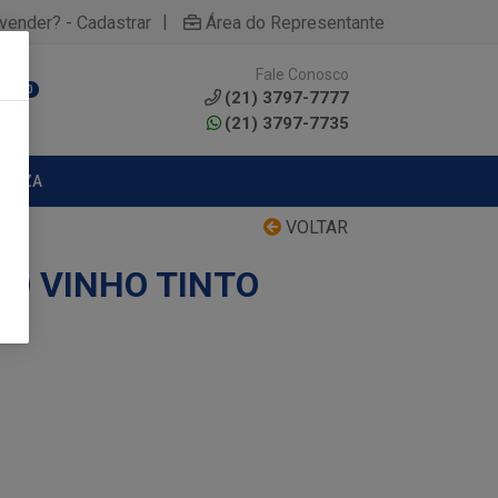
|
yvender? - Cadastrar
Área do Representante
Fale Conosco
0
(21) 3797-7777
(21) 3797-7735
MPEZA
VOLTAR
CO VINHO TINTO