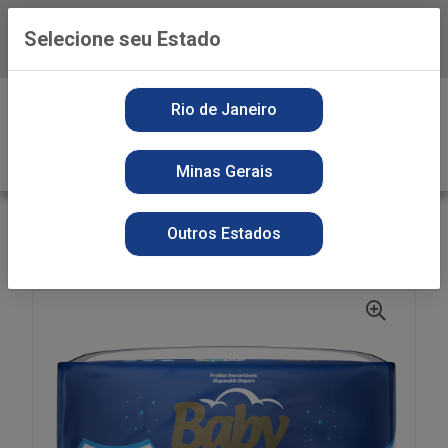
Selecione seu Estado
Baixe já o APP da Playvender
0
Rio de Janeiro
Minas Gerais
VOLTAR
INÍCIO
HIGIENE PESSOAL
FRALDAS
Outros Estados
FR DES BABY DREAMS HIPER M 70UN