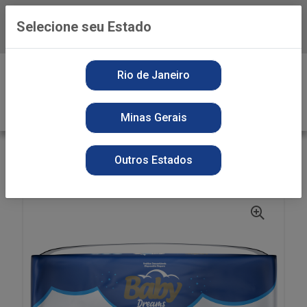
Selecione seu Estado
Baixe já o APP da Playvender
0
Rio de Janeiro
Minas Gerais
VOLTAR
INÍCIO
HIGIENE PESSOAL
FRALDAS
Outros Estados
FR DES BABY DREAMS HIPER XXG 40UN