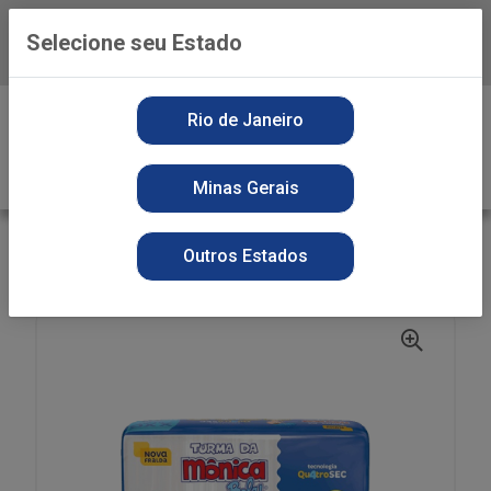
Selecione seu Estado
Baixe já o APP da Playvender
0
Rio de Janeiro
Minas Gerais
VOLTAR
INÍCIO
HIGIENE PESSOAL
FRALDAS
Outros Estados
FR DES TURMA DA MÔNICA MEGA XXG 36UN