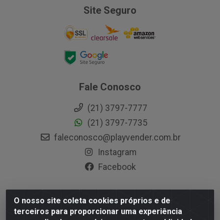
Site Seguro
Fale Conosco
(21) 3797-7777
(21) 3797-7735
faleconosco@playvender.com.br
Instagram
Facebook
O nosso site coleta cookies próprios e de
Playvender Distribuidora - Avenida Ana Dantas, 183-
terceiros para proporcionar uma experiência
Xerém - Duque de Caxias / RJ - CEP 25250-415 - CNPJ