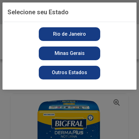
Selecione seu Estado
Baixe já o APP da Playvender
0
Rio de Janeiro
Minas Gerais
VOLTAR
INÍCIO
HIGIENE PESSOAL
Outros Estados
FRALDA GERIATRICA
FR GERIAT BIGFRAL NOT GR 7UN