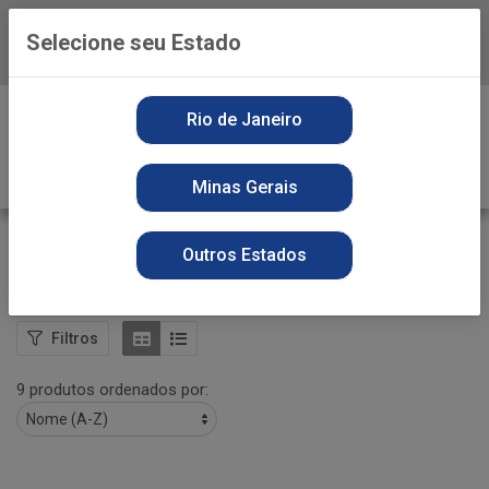
Selecione seu Estado
Baixe já o APP da Playvender
0
Rio de Janeiro
Minas Gerais
FRALDA GERIATRICA
Outros Estados
VOLTAR
INÍCIO
HIGIENE PESSOAL
FRALDA GERIATRICA
Filtros
9 produtos ordenados por: