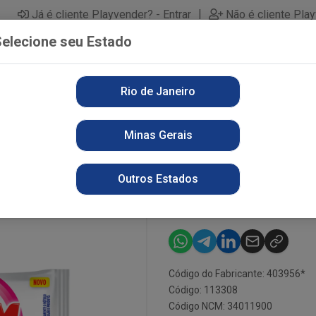
|
Já é cliente Playvender? - Entrar
Não é cliente Pla
elecione seu Estado
Rio de Janeiro
PARTAMENTOS
ALIMENTOS
PERFUMARIA
LI
Minas Gerais
RA ASSIM 80G TIRA MANCHAS UNITARIA BRANCA
SABAO BARRA
Outros Estados
MANCHAS UN
Código do Fabricante: 403956*
Código: 113308
Código NCM: 34011900