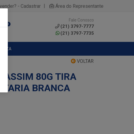
|
yvender? - Cadastrar
Área do Representante
Fale Conosco
0
(21) 3797-7777
(21) 3797-7735
MPEZA
VOLTAR
 ASSIM 80G TIRA
ITARIA BRANCA