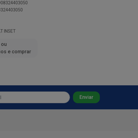
7908324403050
08324403050
AT INSET
 ou
ços e comprar