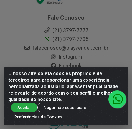
Fale Conosco
(21) 3797-7777
(21) 3797-7735
faleconosco@playvender.com.br
Instagram
Facebook
O nosso site coleta cookies próprios e de
terceiros para proporcionar uma experiência
personalizada ao usuário, apresentar publicidade
Playvender Distribuidora - Avenida Ana Dantas, 183- Xerém -
relevante de acordo com o seu perfil e melhorar a
Duque de Caxias / RJ - CEP 25250-415 - CNPJ
qualidade do nosso site.
05.762.204/0001-83
Aceitar
Negar não essenciais
Preferências de Cookies