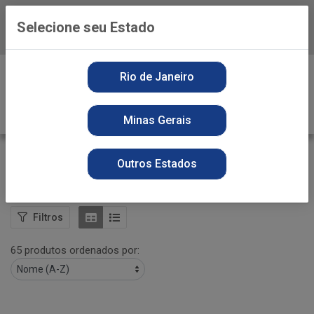
Selecione seu Estado
Baixe já o APP da Playvender
0
Rio de Janeiro
Minas Gerais
FLORA - ASSIM E MAT INSET
Outros Estados
VOLTAR
INÍCIO
FLORA - ASSIM E MAT INSET
Filtros
65 produtos ordenados por: