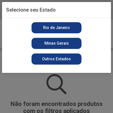
Selecione seu Estado
Baixe já o APP da Playvender
0
Rio de Janeiro
Minas Gerais
ALIMENTOS
Outros Estados
VOLTAR
INÍCIO
PEIXES
ALIMENTOS
Não foram encontrados produtos
com os filtros aplicados