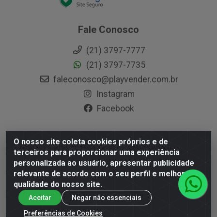
Fale Conosco
(21) 3797-7777
(21) 3797-7735
faleconosco@playvender.com.br
Instagram
Facebook
O nosso site coleta cookies próprios e de
Playvender Distribuidora - Avenida Ana Dantas, 183- Xerém -
terceiros para proporcionar uma experiência
Duque de Caxias / RJ - CEP 25250-415 - CNPJ
personalizada ao usuário, apresentar publicidade
05.762.204/0001-83
relevante de acordo com o seu perfil e melhorar a
qualidade do nosso site.
Aceitar
Negar não essenciais
Preferências de Cookies